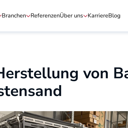
Branchen
Referenzen
Über uns
Karriere
Blog
Herstellung von 
stensand