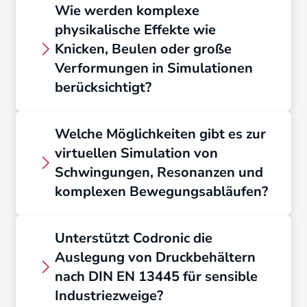
dient als verlässliche Grundlage für
Wie werden komplexe
traditioneller Ingenieurskunst. Unsere
TÜV-Abnahmen oder
physikalische Effekte wie
Leistungen umfassen die Auslegung
Konformitätsbewertungen.
Knicken, Beulen oder große
von Maschinenelementen, statische
Verformungen in Simulationen
Berechnungen sowie detaillierte
berücksichtigt?
Toleranzrechnungen. Diese
ganzheitliche technische Bewertung
Durch nichtlineare
sichert die Funktionalität und
Welche Möglichkeiten gibt es zur
Berechnungsmodelle und
Langlebigkeit Ihrer mechanischen
virtuellen Simulation von
Stabilitätsanalysen bilden wir das
Konstruktionen verlässlich ab.
Schwingungen, Resonanzen und
reale Verhalten von Leichtbauteilen
komplexen Bewegungsabläufen?
präzise ab. Wir simulieren Effekte
wie Knicken oder Beulen, um die
Mit zeitabhängigen
strukturelle Integrität Ihrer Bauteile
Unterstützt Codronic die
Berechnungsmethoden und
auch unter Extrembelastungen sicher
Auslegung von Druckbehältern
Mehrkörpersimulationen (MKS)
zu gewährleisten.
nach DIN EN 13445 für sensible
analysieren wir Schwingungen und
Industriezweige?
Resonanzen virtuell. So berechnen