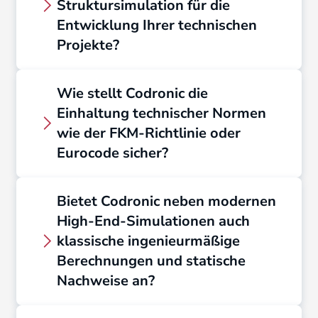
Struktursimulation für die
Entwicklung Ihrer technischen
Projekte?
Mittels moderner FEM-
Wie stellt Codronic die
Struktursimulationen führen wir
Einhaltung technischer Normen
präzise Festigkeitsanalysen durch.
wie der FKM-Richtlinie oder
Wir optimieren Materialeinsatz und
Eurocode sicher?
Topologie Ihrer Bauteile frühzeitig,
was die Zuverlässigkeit steigert,
Unsere Experten erstellen
Entwicklungskosten senkt und eine
Bietet Codronic neben modernen
hochwertige, prüffähige
effiziente Materialausnutzung in
High-End-Simulationen auch
Dokumentationsnachweise nach
Ihrem gesamten Projekt sicherstellt.
klassische ingenieurmäßige
geltenden Standards wie FKM-
Berechnungen und statische
Richtlinie, Eurocode 3 und VDI 2230.
Nachweise an?
Diese normgerechte Auslegung
garantiert höchste Sicherheit und
Ja, wir kombinieren Simulationen mit