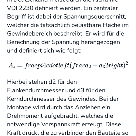
VDI 2230 definiert werden. Ein zentraler
Begriff ist dabei der Spannungsquerschnitt,
welcher die tatsächlich belastbare Fläche im
Gewindebereich beschreibt. Er wird für die
Berechnung der Spannung herangezogen
und definiert sich wie folgt:
A
s
=
f
r
a
c
p
i
4
c
d
o
t
l
e
f
t
(
f
r
a
c
d
2
+
d
3
2
r
i
g
h
t
)
2
Hierbei stehen d2 für den
Flankendurchmesser und d3 für den
Kerndurchmesser des Gewindes. Bei der
Montage wird durch das Anziehen ein
Drehmoment aufgebracht, welches die
notwendige Vorspannkraft erzeugt. Diese
Kraft drückt die zu verbindenden Bauteile so