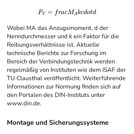
F
V
=
f
r
a
c
M
A
k
c
d
o
t
d
Wobei MA das Anzugsmoment, d der
Nenndurchmesser und k ein Faktor für die
Reibungsverhältnisse ist. Aktuelle
technische Berichte zur Forschung im
Bereich der Verbindungstechnik werden
regelmäßig von Instituten wie dem ISAF der
TU Clausthal veröffentlicht. Weiterführende
Informationen zur Normung finden sich auf
den Portalen des DIN-Instituts unter
www.din.de.
Montage und Sicherungssysteme