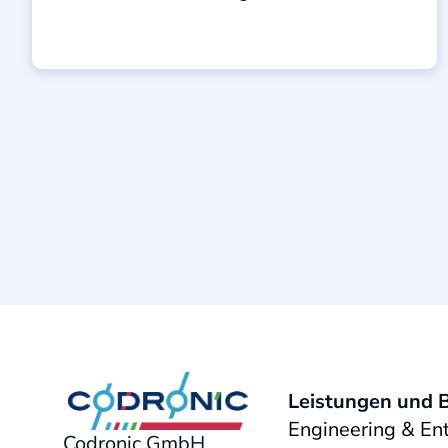
Batterieelektroden ist sehr wichtig. Sie
beeinflusst den Innenwiderstand, die ...
Leistungen und 
Engineering & En
Codronic GmbH