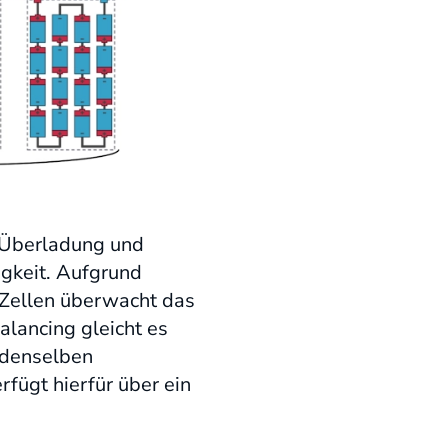
r Überladung und
igkeit. Aufgrund
 Zellen überwacht das
lancing gleicht es
n denselben
fügt hierfür über ein