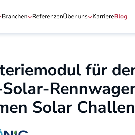
Branchen
Referenzen
Über uns
Karriere
Blog
teriemodul für de
-Solar-Rennwagen
men Solar Challe