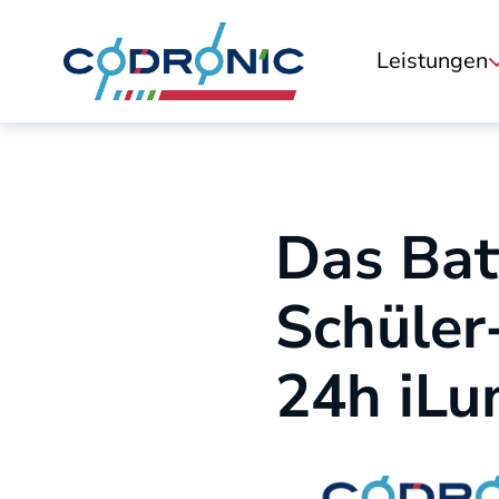
Skip to content
Leistungen
Codronic Logo
Das Bat
Schüler
24h iLu